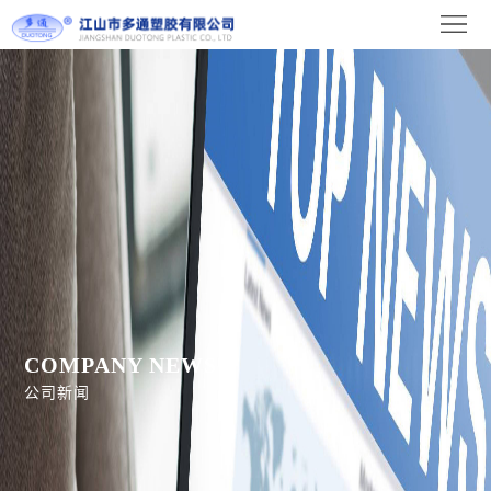
首
页
关
于
新
我
闻
产
们
中
品
设
心
展
备
联
示
展
系
COMPANY NEWS
示
我
公司新闻
们