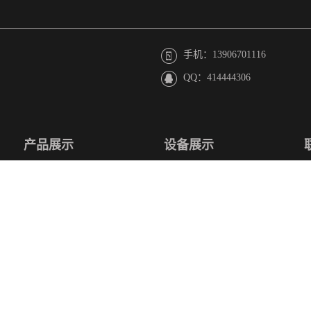
手机：13906701116
QQ：414444306
产品展示
设备展示
PVC排水管件
厂房展示
PVC消音管件
设备展示
特殊单立管
pvc同层排水
PVC给水管件
同层异型件