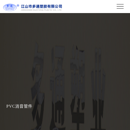
首
页
关
于
新
我
闻
产
们
中
品
设
心
展
备
联
示
展
系
示
我
PVC消音管件
们