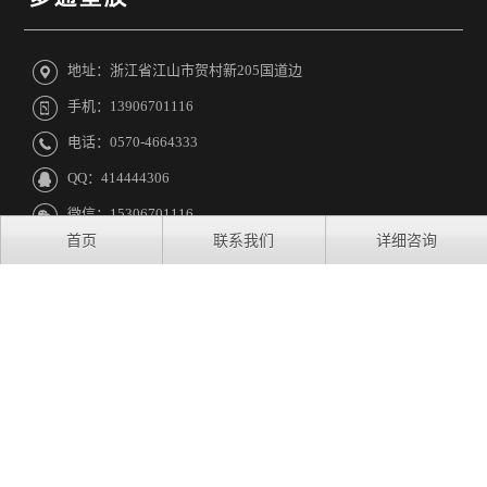
地址：浙江省江山市贺村新205国道边
手机：13906701116
电话：0570-4664333
QQ：414444306
微信：15306701116
首页
联系我们
详细咨询
友情链接:
浙江芝麻开门
Coptyright © 2017 www.jsdtsj.cn All Rights Reserved.江山市多通
塑胶有限公司
浙ICP备2023023573号
技术支持:浙江芝麻开门